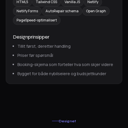
HTML5
Tailwind CSS
Vanilla JS
Netlify
Netlify Forms
AutoRepair schema
Open Graph
PageSpeed-optimalisert
Designprinsipper
Tillit først, deretter handling
Priser før spørsmål
Booking-skjema som forteller hva som skjer videre
Bygget for både nybilseiere og budsjettkunder
Designet