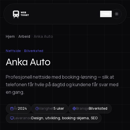
Hjem
Arbeid
Anka Auto
Nettside · Bilverksted
Anka Auto
Profesjonell nettside med booking-løsning — slik at
telefonen får hvile på dagtid og kundene får svar med
en gang.
År
2024
Varighet
5 uker
Bransje
Bilverksted
Leveranse
Design, utvikling, booking-skjema, SEO