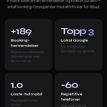
Vi målte både antall henvendelser og kvalitet på dem —
antall booking-forespørsler med all info klar for tilbud.
+189
Topp 3
%
Booking-
Lokal Google
henvendelser
For «bilverksted
[område]» og lignende.
Direkte via nettskjema.
Sammenlignet med
første måned.
1.0
-60
s
%
Laste-tid mobil
Repetitive
telefoner
PageSpeed-score:
95/100.
Spørsmål som nå