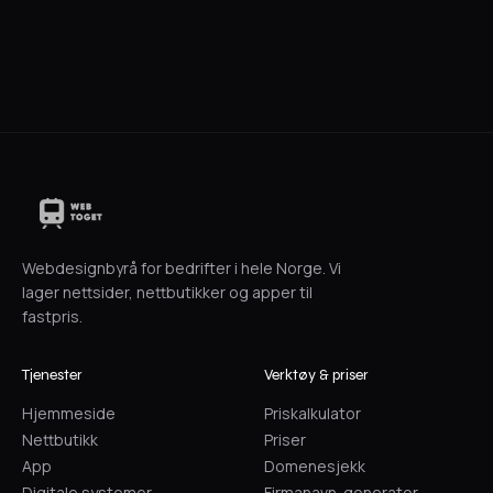
Hønefoss Pizza & Grill
Matglede
Webdesignbyrå for bedrifter i hele Norge. Vi
lager nettsider, nettbutikker og apper til
fastpris.
Tjenester
Verktøy & priser
Hjemmeside
Priskalkulator
Nettbutikk
Priser
App
Domenesjekk
Digitale systemer
Firmanavn-generator