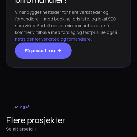
Vi har bygget nettsider for flere verksteder og
forhandlere — med booking, prisliste, og lokal SEO
som virker. Fortell oss om virksomheten din, så
kommer vi tilbake med forslag og fastpris. Se også
nettsider for verksted og forhandlere
.
Få prisestimat
Se også
Flere prosjekter
Nettside · Bilforhandler
Se alt arbeid
Nettside · Restaurant
Prestmarken Bil
Nettside · Mat & catering