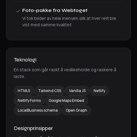
Foto-pakke fra Webtoget
Vi tok bilder av hele menyen slik at hver rett ble
vist med samme kvalitet.
Teknologi
En stack som går raskt å vedlikeholde og raskere å
laste.
HTML5
Tailwind CSS
Vanilla JS
Netlify
Netlify Forms
Google Maps Embed
LocalBusiness schema
Open Graph
Designprinsipper