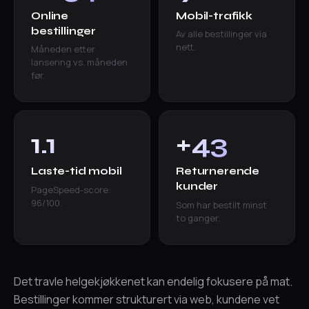
Online
Mobil-trafikk
bestillinger
Av alle bestillinger via
nett.
Måneden etter
lansering vs. måneden
før.
1.1
+43
s
%
Laste-tid mobil
Returnerende
kunder
PageSpeed-score:
96/100.
Som har bestilt minst
to ganger.
Det travle helgekjøkkenet kan endelig fokusere på mat.
Bestillinger kommer strukturert via web, kundene vet