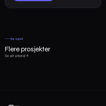
Se også
Flere prosjekter
Nettside · Mat & catering
Se alt arbeid
Nettside · Bilverksted
Matglede
Nettside · Idrettsklubb
Anka Auto
Hønefoss BJJ