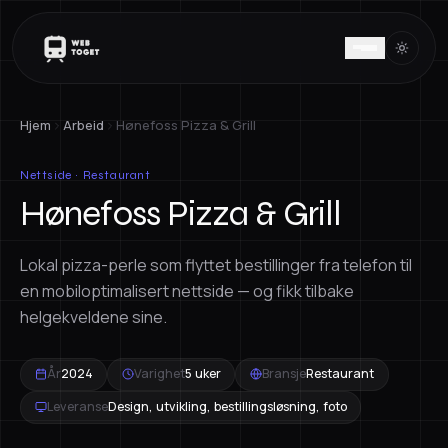
Hjem
Arbeid
Hønefoss Pizza & Grill
Nettside · Restaurant
Hønefoss Pizza & Grill
Lokal pizza-perle som flyttet bestillinger fra telefon til
en mobiloptimalisert nettside — og fikk tilbake
helgekveldene sine.
År
2024
Varighet
5 uker
Bransje
Restaurant
Leveranse
Design, utvikling, bestillingsløsning, foto