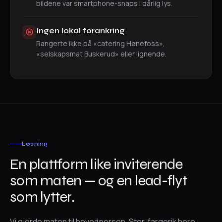
bildene var smartphone-snaps i dårlig lys.
Ingen lokal forankring
Rangerte ikke på «catering Hønefoss»,
«selskapsmat Buskerud» eller lignende.
Løsning
En plattform like inviterende
som maten — og en lead-flyt
som lytter.
Vi gjorde maten til hovedperson. Stor, fargerik hero