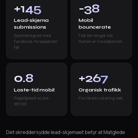
+145
-38
%
%
Lead-skjema
Mobil
submissions
bouncerate
Sammenlignet med
Folk blir lenger når
Facebook-forespørsler
maten er hovedperson.
før.
0.8
+267
s
%
Laste-tid mobil
Organisk trafikk
PageSpeed-score:
Fra lokale catering-søk.
98/100.
Det skreddersydde lead-skjemaet betyr at Matglede