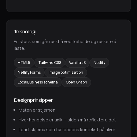
Teknologi
En stack som går raskt å vedlikeholde og raskere å
laste.
HTML5
Tailwind CSS
Vanilla JS
Netlify
Netlify Forms
Image optimization
LocalBusiness schema
Open Graph
Designprinsipper
Maten er stjernen
Hver hendelse er unik — siden må reflektere det
Lead-skjema som tar leadens kontekst på alvor