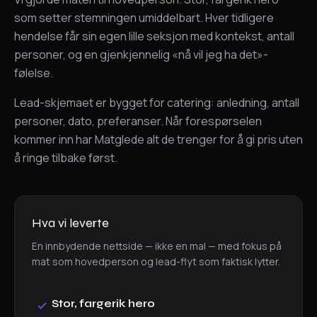
som setter stemningen umiddelbart. Hver tidligere
hendelse får sin egen lille seksjon med kontekst, antall
personer, og en gjenkjennelig «nå vil jeg ha det»-
følelse.
Lead-skjemaet er bygget for catering: anledning, antall
personer, dato, preferanser. Når forespørselen
kommer inn har Matglede alt de trenger for å gi pris uten
å ringe tilbake først.
Hva vi leverte
En innbydende nettside — ikke en mal — med fokus på
mat som hovedperson og lead-flyt som faktisk lytter.
Stor, fargerik hero