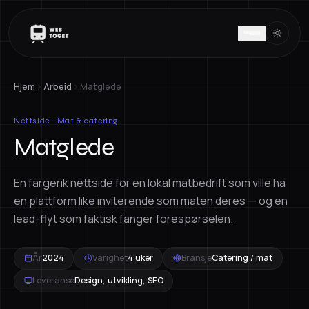
Hjem
Arbeid
Matglede
Nettside · Mat & catering
Matglede
En fargerik nettside for en lokal matbedrift som ville ha
en plattform like inviterende som maten deres — og en
lead-flyt som faktisk fanger forespørselen.
År
2024
Varighet
4 uker
Bransje
Catering / mat
Leveranse
Design, utvikling, SEO