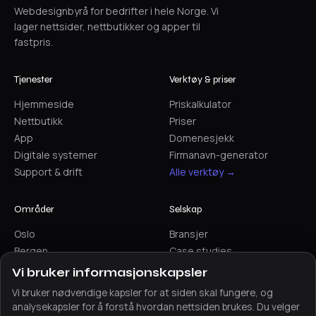
Webdesignbyrå for bedrifter i hele Norge. Vi
lager nettsider, nettbutikker og apper til
fastpris.
Tjenester
Verktøy & priser
Hjemmeside
Priskalkulator
Nettbutikk
Priser
App
Domenesjekk
Digitale systemer
Firmanavn-generator
Support & drift
Alle verktøy →
Områder
Selskap
Oslo
Bransjer
Bergen
Case studies
Trondheim
Artikler
Vi bruker informasjonskapsler
Stavanger
Sammenlign
Vi bruker nødvendige kapsler for at siden skal fungere, og
Alle områder →
Kontakt
analysekapsler for å forstå hvordan nettsiden brukes. Du velger