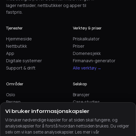
lager nettsider, nettbutikker og apper til
fastpris.
Tjenester
Verktøy & priser
Hjemmeside
Priskalkulator
Nettbutikk
Priser
App
Domenesjekk
Digitale systemer
Firmanavn-generator
Support & drift
Alle verktøy →
Områder
Selskap
Oslo
Bransjer
Bergen
Case studies
Trondheim
Artikler
Vi bruker informasjonskapsler
Stavanger
Sammenlign
Vi bruker nødvendige kapsler for at siden skal fungere, og
Alle områder →
Kontakt
analysekapsler for å forstå hvordan nettsiden brukes. Du velger
selv om vi kan sette analysekapsler. Les mer i vår