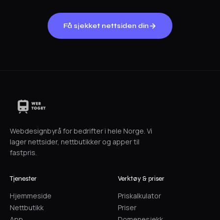
Få sjekket nettsiden din
Webdesignbyrå for bedrifter i hele Norge. Vi
lager nettsider, nettbutikker og apper til
fastpris.
Tjenester
Verktøy & priser
Hjemmeside
Priskalkulator
Nettbutikk
Priser
App
Domenesjekk