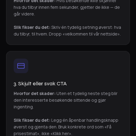
Hvorfor det skader:
Hvis besøkende ikke skjønner
hva du tilbyr innen fem sekunder, gjetter de ikke — de
går videre.
Slik fikser du det:
Skriv én tydelig setning øverst: hva
du tilbyr, til hvem. Dropp «velkommen til vår nettside».
3. Skjult eller svak CTA
Hvorfor det skader:
Uten et tydelig neste steg blir
den interesserte besøkende sittende og gjør
ingenting.
Slik fikser du det:
Legg én åpenbar handlingsknapp
øverst og gjenta den. Bruk konkrete ord som «Få
prisestimat», ikke «Klikk her».