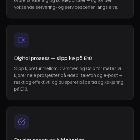
ordrehåndtering og kundeportaler — og for den
voksende servering- og servicescenen langs elva.
Digital prosess — slipp kø på E18
Slipp kjøretur mellom Drammen og Oslo for møter. Vi
kjører hele prosjektet på video, telefon og e-post —
raskt og effektivt, og du sparer både tid og køkjøring
på E18.
Du eier appen og kildekoden