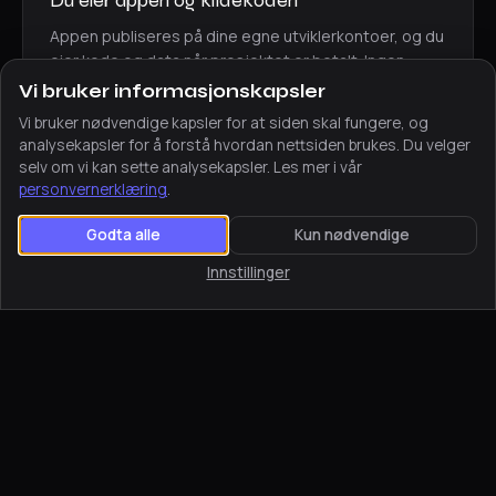
Appen publiseres på dine egne utviklerkontoer, og du
eier kode og data når prosjektet er betalt. Ingen
innlåsing — en trygghet som teller når du bygger noe
Vi bruker informasjonskapsler
du vil eie i årevis.
Vi bruker nødvendige kapsler for at siden skal fungere, og
analysekapsler for å forstå hvordan nettsiden brukes. Du velger
selv om vi kan sette analysekapsler. Les mer i vår
personvernerklæring
.
Godta alle
Kun nødvendige
Innstillinger
APPUTVIKLING I DRAMMEN
Apputvikling i Drammen —
for en by i forvandling
Drammen har gjort noe få norske byer klarer: gått fra å