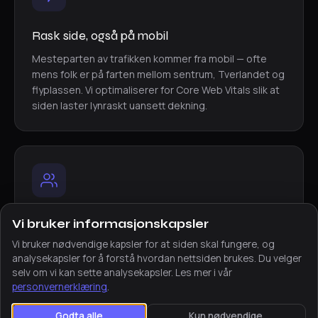
Rask side, også på mobil
Mesteparten av trafikken kommer fra mobil — ofte
mens folk er på farten mellom sentrum, Tverlandet og
flyplassen. Vi optimaliserer for Core Web Vitals slik at
siden laster lynraskt uansett dekning.
Én fast kontaktperson
Vi bruker informasjonskapsler
Vi bruker nødvendige kapsler for at siden skal fungere, og
Du slipper callsentre og uklare ansvarsforhold.
analysekapsler for å forstå hvordan nettsiden brukes. Du velger
Gjennom hele prosjektet snakker du med samme
selv om vi kan sette analysekapsler. Les mer i vår
person, og du når oss enkelt på video og telefon —
personvernerklæring
.
uavhengig av at vi sitter lenger sør.
Godta alle
Kun nødvendige