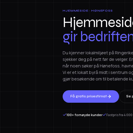
HJEMMESIDE · HØNEFOSS
Hjemmeside
gir bedrifte
Du kjenner lokalmiljøet på Ringeri
sjekker deg på nett før de velger. 
når noen søker på Hønefoss, havne
Vi er et lokalt byrå midt i sentru
gjør besøkende om til betalende kun
Få gratis prisestimat
Se p
100+ fornøyde kunder
Fastpris fra 4 000