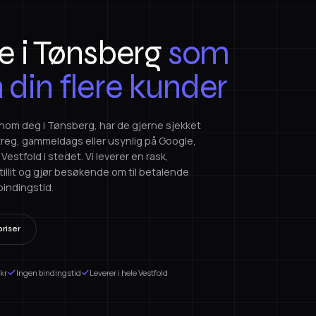
 i Tønsberg
som
n din flere kunder
nnom deg i Tønsberg, har de gjerne sjekket
 treg, gammeldags eller usynlig på Google,
estfold i stedet. Vi leverer en rask,
lit og gjør besøkende om til betalende
bindingstid.
riser
 kr
Ingen bindingstid
Leverer i hele Vestfold