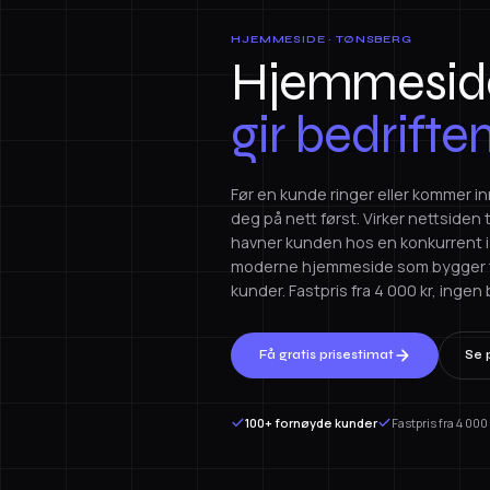
HJEMMESIDE · TØNSBERG
Hjemmeside
gir bedrifte
Før en kunde ringer eller kommer i
deg på nett først. Virker nettsiden
havner kunden hos en konkurrent i V
moderne hjemmeside som bygger til
kunder. Fastpris fra 4 000 kr, ingen 
Få gratis prisestimat
Se p
100+ fornøyde kunder
Fastpris fra 4 000