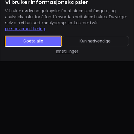
Vi bruker informasjonskapsler
Én fast kontaktperson
Vi bruker nødvendige kapsler for at siden skal fungere, og
Du slipper callsentre og uklare ansvarsforhold.
analysekapsler for å forstå hvordan nettsiden brukes. Du velger
Gjennom hele prosjektet snakker du med samme
selv om vi kan sette analysekapsler. Les mer i vår
personvernerklæring
.
person, og du når oss enkelt på video og telefon —
uavhengig av at vi sitter lenger sør.
Godta alle
Kun nødvendige
Innstillinger
TROMSØ PÅ NETT
En hjemmeside som
passer Tromsø-markedet
Tromsø er hovedstaden i nord — en kompakt by med