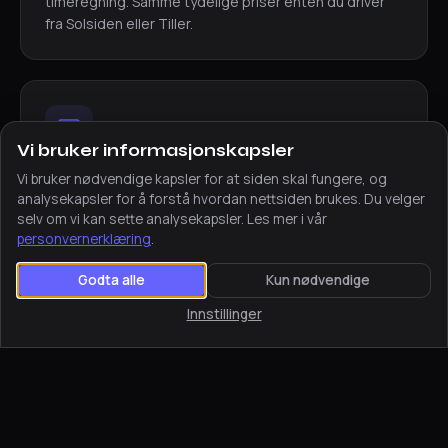
timeregning. Samme tydelige priser enten du driver
fra Solsiden eller Tiller.
Vi bruker informasjonskapsler
Vi bruker nødvendige kapsler for at siden skal fungere, og
Digital prosess, null reising
analysekapsler for å forstå hvordan nettsiden brukes. Du velger
selv om vi kan sette analysekapsler. Les mer i vår
Hele leveransen skjer over video og e-post. Du får
personvernerklæring
.
tett oppfølging uten at noen må ta turen over Dovre
eller sitte fast i kø på E6.
Godta alle
Kun nødvendige
Innstillinger
HJEMMESIDE I TRONDHEIM