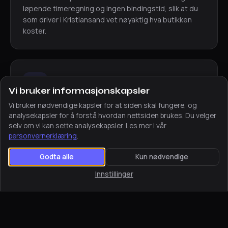
løpende timeregning og ingen bindingstid, slik at du
som driver i Kristiansand vet nøyaktig hva butikken
koster.
Vi bruker informasjonskapsler
Vi bruker nødvendige kapsler for at siden skal fungere, og
Tett oppfølging digitalt
analysekapsler for å forstå hvordan nettsiden brukes. Du velger
selv om vi kan sette analysekapsler. Les mer i vår
Vi holder til i Hønefoss, men jobber digitalt med
personvernerklæring
.
butikker i hele Agder. Du får én fast kontaktperson og
rask respons — uten at noen trenger å sette seg i
Godta alle
Kun nødvendige
bilen til Sørlandet.
Innstillinger