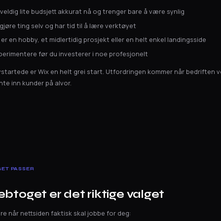
 veldig lite budsjett akkurat nå og trenger bare å være synlig
 gjøre ting selv og har tid til å lære verktøyet
er en hobby, et midlertidig prosjekt eller en helt enkel landingsside
sperimentere før du investerer i noe profesjonelt
tartede er Wix en helt grei start. Utfordringen kommer når bedriften v
nte inn kunder på alvor.
ET PASSER
btoget er det riktige valget
re når nettsiden faktisk skal jobbe for deg: