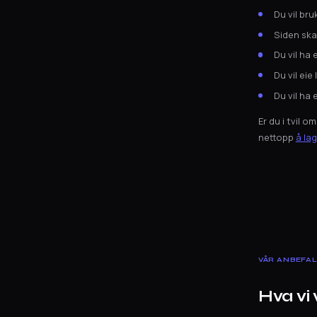
Du vil bru
Siden ska
Du vil ha
Du vil ei
Du vil ha
Er du i tvil o
nettopp
å lag
VÅR ANBEFA
Hva vi 