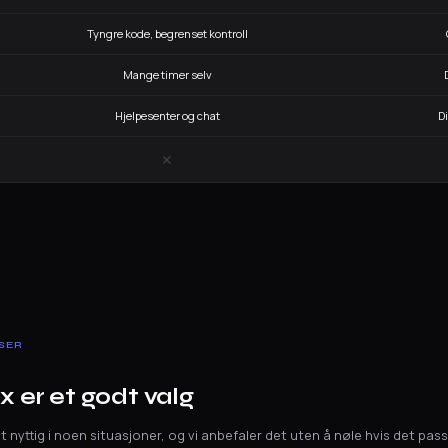
Tyngre kode, begrenset kontroll
Mange timer selv
Hjelpesenter og chat
D
✕
SER
x er et godt valg
t nyttig i noen situasjoner, og vi anbefaler det uten å nøle hvis det pas