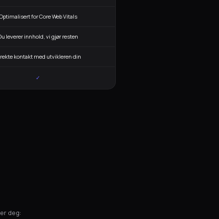
Optimalisert for Core Web Vitals
Du leverer innhold, vi gjør resten
irekte kontakt med utvikleren din
✓
ser deg: