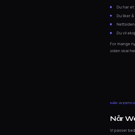
Du har et
Du liker å
Nettsiden 
Du vil ek
For mange nys
siden skal he
NÅR WEBTOG
Når We
Vi passer bed