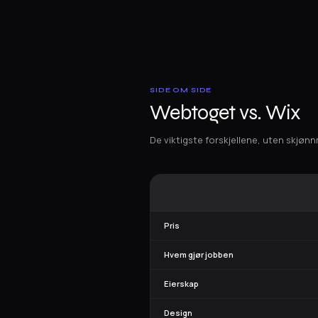
SIDE OM SIDE
Webtoget vs. Wix
De viktigste forskjellene, uten skjønn
Pris
Hvem gjør jobben
Eierskap
Design