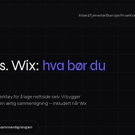
Arbeid
Tjenester
Bransjer
Priser
Ko
s. Wix:
hva bør du
rktøy for å lage nettside selv. Vi bygger
er en ærlig sammenligning — inkludert når Wix
sammenligningen