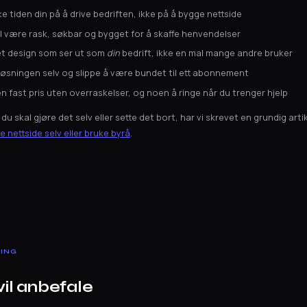
ke tiden din på å drive bedriften, ikke på å bygge nettside
l være rask, søkbar og bygget for å skaffe henvendelser
 et design som ser ut som
din
bedrift, ikke en mal mange andre bruker
e løsningen selv og slippe å være bundet til ett abonnement
 en fast pris uten overraskelser, og noen å ringe når du trenger hjelp
m du skal gjøre det selv eller sette det bort, har vi skrevet en grundig art
e nettside selv eller bruke byrå
.
LING
vil anbefale