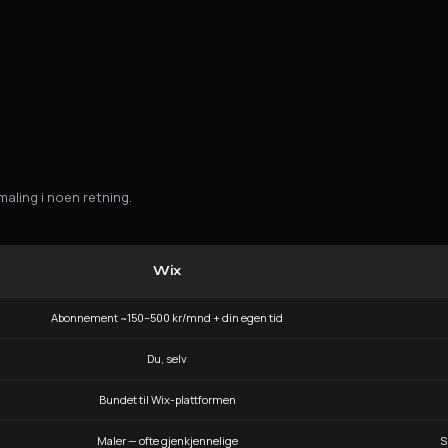
maling i noen retning.
Wix
Abonnement ~150–500 kr/mnd + din egen tid
Du, selv
Bundet til Wix-plattformen
Maler — ofte gjenkjennelige
S