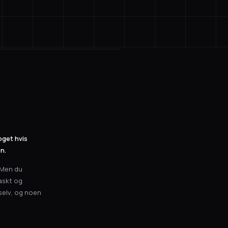
oget hvis
n.
. Men du
raskt og
 selv, og noen