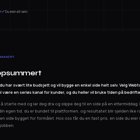
r
Du eier alt selv
UMMERT
oppsummert
 du har svært lite budsjett og vil bygge en enkel side helt selv. Velg Webt
l være en seriøs kanal for kunder, og du heller vil bruke tiden på bedrifte
g å starte med og lar deg dra og slippe deg til en side på en ettermiddag
in egen tid, du er bundet til plattformen, og resultatet blir sjelden like 
n side bygget for formålet. Hos oss får du en fast pris, en side du eier
 jobben.