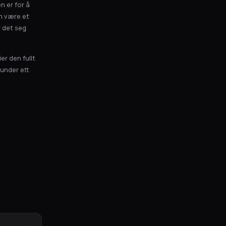
n er for å
en være et
r det seg
er den fullt
under ett