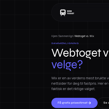
Hjem
/
Sammenlign
/
Webtoget vs. Wix
SAMMENLIGNING
Webtoget v
velge?
Wix er en av verdens mest brukte ve
nettsider for deg til fastpris. Her 
faktisk er det riktige valget.
Få gratis prisestimat
Se 