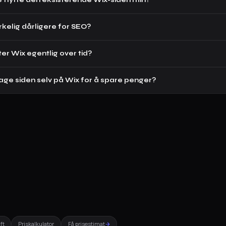
 flytte den eksisterende Wix-siden min?
irkelig dårligere for SEO?
er Wix egentlig over tid?
lage siden selv på Wix for å spare penger?
ft
Priskalkulator
Få prisestimat